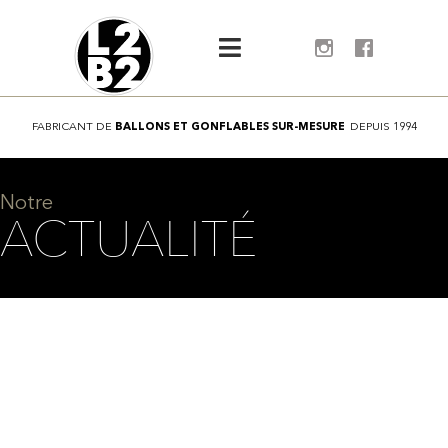
FABRICANT
DE
B
A
L
L
O
N
S
E
T
G
O
N
F
L
A
B
L
E
S
S
U
R
-
M
E
S
U
R
E
DEPUIS
1994
Notre
ACTUALITÉ