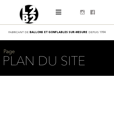
FABRICANT
DE
B
A
L
L
O
N
S
E
T
G
O
N
F
L
A
B
L
E
S
S
U
R
-
M
E
S
U
R
E
DEPUIS
1994
Page
PLAN DU SITE