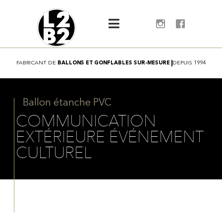
FABRICANT
DE
B
A
L
L
O
N
S
E
T
G
O
N
F
L
A
B
L
E
S
S
U
R
-
M
E
S
U
R
E
DEPUIS
1994
Ballon étanche PVC
COMMUNICATION
EXTÉRIEURE ÉVÉNEMENT
CULTUREL