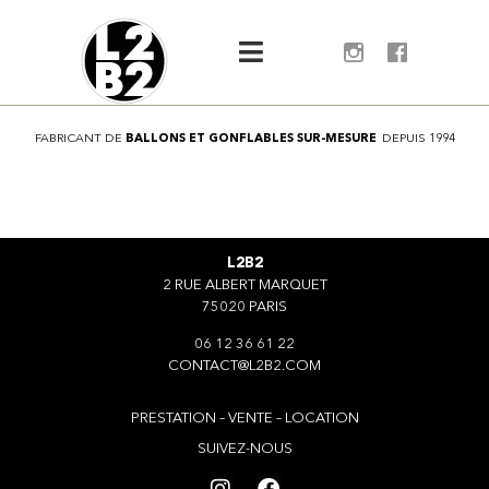
FABRICANT
DE
B
A
L
L
O
N
S
E
T
G
O
N
F
L
A
B
L
E
S
S
U
R
-
M
E
S
U
R
E
DEPUIS
1994
L2B2
2 RUE ALBERT MARQUET
75020 PARIS
06 12 36 61 22
CONTACT@L2B2.COM
PRESTATION – VENTE – LOCATION
SUIVEZ-NOUS