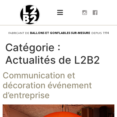
FABRICANT
DE
B
A
L
L
O
N
S
E
T
G
O
N
F
L
A
B
L
E
S
S
U
R
-
M
E
S
U
R
E
DEPUIS
1994
Catégorie :
Actualités de L2B2
Communication et
décoration événement
d’entreprise