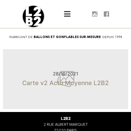
FABRICANT
DE
B
A
L
L
O
N
S
E
T
G
O
N
F
L
A
B
L
E
S
S
U
R
-
M
E
S
U
R
E
DEPUIS
1994
28/10/2021
Carte v2 Actu Moyenne L2B2
L2B2
2 RUE ALBERT MARQUET
75020 PARIS