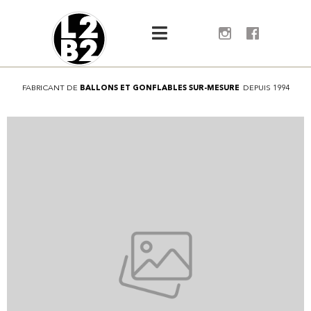
FABRICANT
DE
B
A
L
L
O
N
S
E
T
G
O
N
F
L
A
B
L
E
S
S
U
R
-
M
E
S
U
R
E
DEPUIS
1994